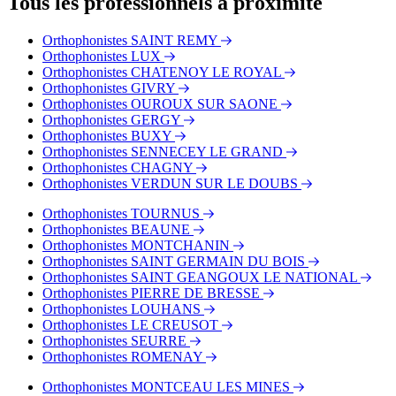
Tous les professionnels à proximité
Bus - Gare Routière
Bus - Colombière-République
Orthophonistes SAINT REMY
Bus - Pôle Gares
Orthophonistes LUX
Orthophonistes CHATENOY LE ROYAL
Orthophonistes GIVRY
Orthophonistes OUROUX SUR SAONE
Orthophonistes GERGY
Orthophonistes BUXY
Orthophonistes SENNECEY LE GRAND
Orthophonistes CHAGNY
Orthophonistes VERDUN SUR LE DOUBS
Orthophonistes TOURNUS
Orthophonistes BEAUNE
Orthophonistes MONTCHANIN
Orthophonistes SAINT GERMAIN DU BOIS
Orthophonistes SAINT GEANGOUX LE NATIONAL
Orthophonistes PIERRE DE BRESSE
Orthophonistes LOUHANS
Orthophonistes LE CREUSOT
Orthophonistes SEURRE
Orthophonistes ROMENAY
Orthophonistes MONTCEAU LES MINES