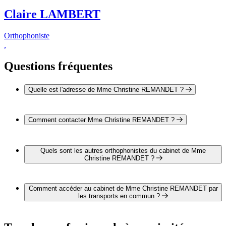
Claire LAMBERT
Orthophoniste
,
Questions fréquentes
Quelle est l'adresse de Mme Christine REMANDET ?
L'adresse de Mme Christine REMANDET est 7 avenue
Nicephore Niepce 71100 CHALON SUR SAÔNE
Comment contacter Mme Christine REMANDET ?
Il est possible de contacter Mme Christine REMANDET par
téléphone au 03 85 93 52 17.
Quels sont les autres orthophonistes du cabinet de Mme
Christine REMANDET ?
1 autre orthophoniste exerce également dans le cabinet de
Mme Christine REMANDET :
Comment accéder au cabinet de Mme Christine REMANDET par
Mme Claire LAMBERT
les transports en commun ?
Le cabinet de Mme Christine REMANDET est situé à
proximité des arrêts suivants :