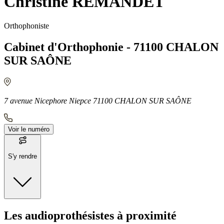
Christine REMANDET
Orthophoniste
Cabinet d'Orthophonie - 71100 CHALON
SUR SAÔNE
7 avenue Nicephore Niepce 71100 CHALON SUR SAÔNE
Voir le numéro
S'y rendre
Moyens de transport
Les audioprothésistes à proximité