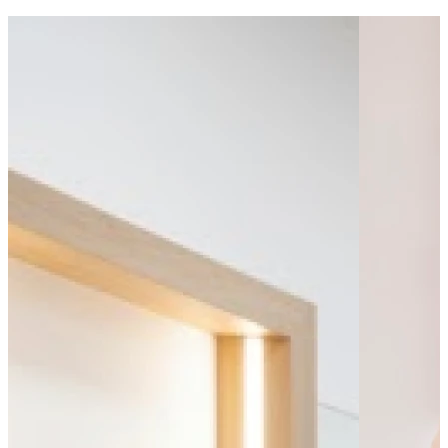
Bus - Gare Routière
Bus - Colombière-République
Bus - Pôle Gares
Parking public
Parking - Parking de l'Hôtel de ville
Parking - Parking Hôtel
Parking - Parking La Banque
Leaflet
|
©
OpenStreetMap
contributors
+
−