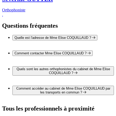
Orthophoniste
,
Questions fréquentes
Quelle est l'adresse de Mme Elise COQUILLAUD ?
L'adresse de Mme Elise COQUILLAUD est Le Saint Nicolas
26100 ROMANS-SUR-ISERE
Comment contacter Mme Elise COQUILLAUD ?
Il est possible de contacter Mme Elise COQUILLAUD par
téléphone au 04 75 02 51 21.
Quels sont les autres orthophonistes du cabinet de Mme Elise
COQUILLAUD ?
3 autres orthophonistes exercent également dans le cabinet de
Mme Elise COQUILLAUD :
Comment accéder au cabinet de Mme Elise COQUILLAUD par
Mme Emmanuelle CHARDON
les transports en commun ?
Mme Jessica LO PRESTI
Mme Séverine GUTTER
Le cabinet de Mme Elise COQUILLAUD est situé à
proximité des arrêts suivants :
Tous les professionnels à proximité
Bus - Gare Multimodale