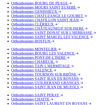
Bus - Jean Jaurès Quai A
Orthophonistes BOURG DE PEAGE
Bus - Triboulet
Orthophonistes MOURS SAINT EUSEBE
Orthophonistes GENISSIEUX
Orthophonistes CHATUZANGE LE GOUBET
Orthophonistes CHATILLON SAINT JEAN
Orthophonistes CLÉRIEUX
Orthophonistes CHÂTEAUNEUF-SUR-ISERE
Orthophonistes SAINT DONAT SUR L'HERBASSE
Orthophonistes SAINT MARCEL LES VALENCE
Orthophonistes HOSTUN
Orthophonistes MONTELIER
Orthophonistes BOURG LES VALENCE
Orthophonistes PONT-DE-L'ISERE
Orthophonistes CHABEUIL
Orthophonistes TAIN L'HERMITAGE
Orthophonistes VALENCE
Orthophonistes TOURNON SUR RHÔNE
Orthophonistes SAINT JEAN EN ROYANS
Orthophonistes GUILHERAND GRANGES
Orthophonistes SAINT JEAN DE MUZOLS
Orthophonistes SAINT PERAY
Orthophonistes CHATTE
Orthophonistes SAINT LAURENT EN ROYANS