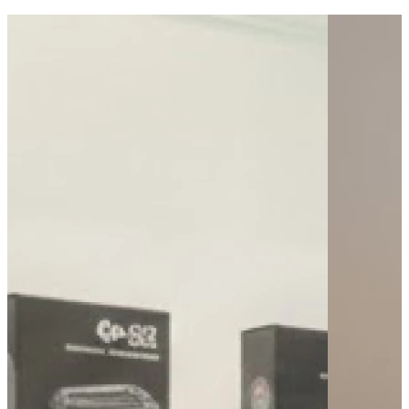
Bus - Gare Multimodale
Bus - Jean Jaurès Quai A
Bus - Triboulet
Leaflet
|
©
OpenStreetMap
contributors
+
−