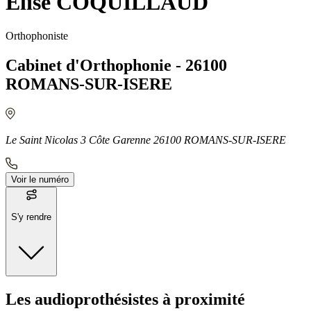
Elise COQUILLAUD
Orthophoniste
Cabinet d'Orthophonie - 26100
ROMANS-SUR-ISERE
Le Saint Nicolas 3 Côte Garenne 26100 ROMANS-SUR-ISERE
Voir le numéro
S'y rendre
Moyens de transport
Les audioprothésistes à proximité