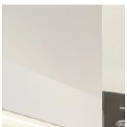
Bus - Gare Multimodale
Bus - Jean Jaurès Quai A
Bus - Triboulet
Leaflet
|
©
OpenStreetMap
contributors
+
−