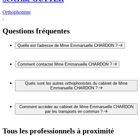
Orthophoniste
,
Questions fréquentes
Quelle est l'adresse de Mme Emmanuelle CHARDON ?
L'adresse de Mme Emmanuelle CHARDON est Le Saint
Nicolas 26100 ROMANS-SUR-ISERE
Comment contacter Mme Emmanuelle CHARDON ?
Il est possible de contacter Mme Emmanuelle CHARDON
par téléphone au 04 75 02 51 21.
Quels sont les autres orthophonistes du cabinet de Mme
Emmanuelle CHARDON ?
3 autres orthophonistes exercent également dans le cabinet de
Mme Emmanuelle CHARDON :
Comment accéder au cabinet de Mme Emmanuelle CHARDON
Mme Jessica LO PRESTI
par les transports en commun ?
Mme Elise COQUILLAUD
Mme Séverine GUTTER
Le cabinet de Mme Emmanuelle CHARDON est situé à
proximité des arrêts suivants :
Tous les professionnels à proximité
Bus - Gare Multimodale