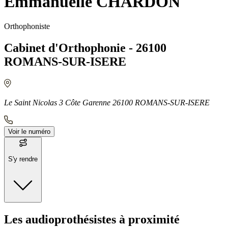
Emmanuelle CHARDON
Orthophoniste
Cabinet d'Orthophonie - 26100
ROMANS-SUR-ISERE
Le Saint Nicolas 3 Côte Garenne 26100 ROMANS-SUR-ISERE
Voir le numéro
S'y rendre
Moyens de transport
Les audioprothésistes à proximité