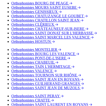
Bus - Jean Jaurès Quai A
Orthophonistes BOURG DE PEAGE
Bus - Triboulet
Orthophonistes MOURS SAINT EUSEBE
Orthophonistes GENISSIEUX
Orthophonistes CHATUZANGE LE GOUBET
Orthophonistes CHATILLON SAINT JEAN
Orthophonistes CLÉRIEUX
Orthophonistes CHÂTEAUNEUF-SUR-ISERE
Orthophonistes SAINT DONAT SUR L'HERBASSE
Orthophonistes SAINT MARCEL LES VALENCE
Orthophonistes HOSTUN
Orthophonistes MONTELIER
Orthophonistes BOURG LES VALENCE
Orthophonistes PONT-DE-L'ISERE
Orthophonistes CHABEUIL
Orthophonistes TAIN L'HERMITAGE
Orthophonistes VALENCE
Orthophonistes TOURNON SUR RHÔNE
Orthophonistes SAINT JEAN EN ROYANS
Orthophonistes GUILHERAND GRANGES
Orthophonistes SAINT JEAN DE MUZOLS
Orthophonistes SAINT PERAY
Orthophonistes CHATTE
Orthophonistes SAINT LAURENT EN ROYANS