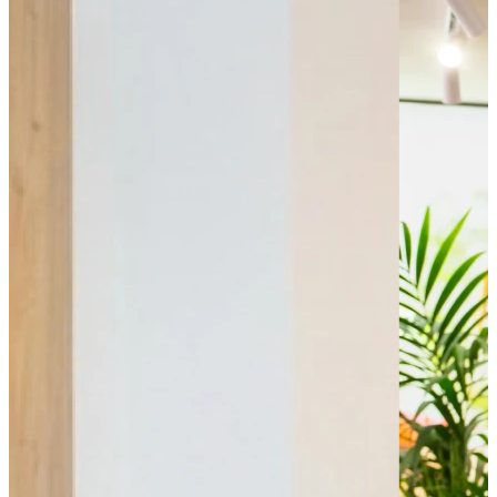
Bus - Place du Canada
Bus - Théâtre quai 2
Tram - Université - Tramway
Tram - Château-Quatrans - Twisto
Tram - Bernières - Twisto
Parking public
Parking - Paul Doumer
Parking - Gardin
Parking - Indigo
Leaflet
|
©
OpenStreetMap
contributors
+
−