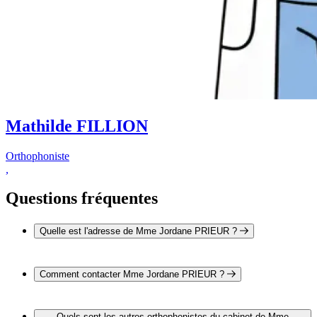
Mathilde FILLION
Orthophoniste
,
Questions fréquentes
Quelle est l'adresse de Mme Jordane PRIEUR ?
L'adresse de Mme Jordane PRIEUR est 24 boulevard
Pompidou 14000 CAEN
Comment contacter Mme Jordane PRIEUR ?
Il est possible de contacter Mme Jordane PRIEUR par
téléphone au 02 31 50 35 16.
Quels sont les autres orthophonistes du cabinet de Mme