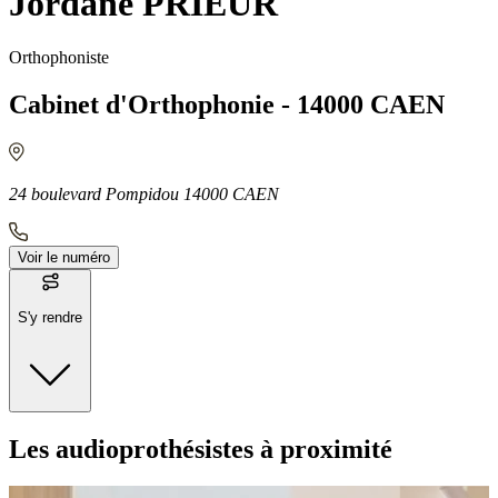
Jordane PRIEUR
Orthophoniste
Cabinet d'Orthophonie - 14000 CAEN
24 boulevard Pompidou 14000 CAEN
Voir le numéro
S'y rendre
Moyens de transport
Les audioprothésistes à proximité
Bus - Saint-Pierre