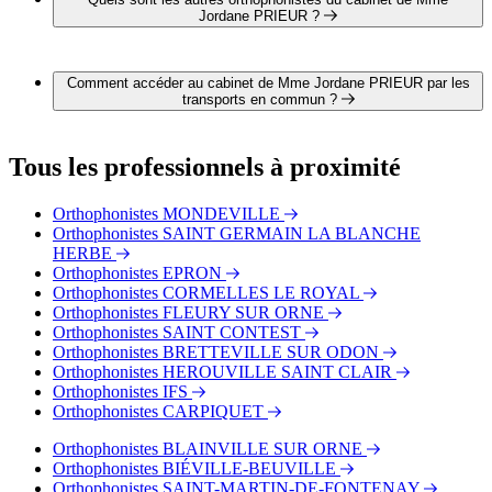
Jordane PRIEUR ?
2 autres orthophonistes exercent également dans le cabinet de
Mme Jordane PRIEUR :
Comment accéder au cabinet de Mme Jordane PRIEUR par les
Mme Virginie MORIN
transports en commun ?
Mme Mathilde FILLION
Le cabinet de Mme Jordane PRIEUR est situé à proximité des
arrêts suivants :
Tous les professionnels à proximité
Bus - Saint-Pierre
Bus - Place du Canada
Orthophonistes MONDEVILLE
Bus - Théâtre quai 2
Orthophonistes SAINT GERMAIN LA BLANCHE
Tram - Université
HERBE
Tram - Château-Quatrans
Orthophonistes EPRON
Tram - Bernières
Orthophonistes CORMELLES LE ROYAL
Orthophonistes FLEURY SUR ORNE
Orthophonistes SAINT CONTEST
Orthophonistes BRETTEVILLE SUR ODON
Orthophonistes HEROUVILLE SAINT CLAIR
Orthophonistes IFS
Orthophonistes CARPIQUET
Orthophonistes BLAINVILLE SUR ORNE
Orthophonistes BIÉVILLE-BEUVILLE
Orthophonistes SAINT-MARTIN-DE-FONTENAY