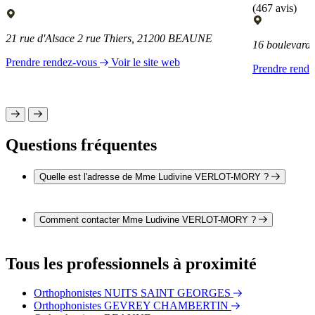
(467 avis)
21 rue d'Alsace 2 rue Thiers, 21200 BEAUNE
16 boulevard
Prendre rendez-vous
Voir le site web
Prendre rend
Questions fréquentes
Quelle est l'adresse de Mme Ludivine VERLOT-MORY ?
L'adresse de Mme Ludivine VERLOT-MORY est 6 rue de
Chevannes 21700 MEUILLEY
Comment contacter Mme Ludivine VERLOT-MORY ?
Il est possible de contacter Mme Ludivine VERLOT-MORY
par téléphone au 03 80 61 16 40.
Tous les professionnels à proximité
Orthophonistes NUITS SAINT GEORGES
Orthophonistes GEVREY CHAMBERTIN