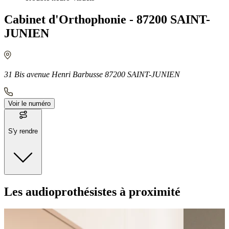
Cabinet d'Orthophonie - 87200 SAINT-
JUNIEN
31 Bis avenue Henri Barbusse 87200 SAINT-JUNIEN
Voir le numéro
S'y rendre
Moyens de transport
Les audioprothésistes à proximité
Bus - Saint-Junien - Gare
Bus - Saint-Junien - Place La Côte