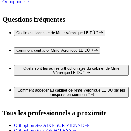
Orthophoniste
,
Questions fréquentes
Quelle est l'adresse de Mme Véronique LE DÛ ?
L'adresse de Mme Véronique LE DÛ est 31 Bis avenue
Henri Barbusse 87200 SAINT-JUNIEN
Comment contacter Mme Véronique LE DÛ ?
Il est possible de contacter Mme Véronique LE DÛ par
téléphone au 05 55 02 52 28.
Quels sont les autres orthophonistes du cabinet de Mme
Véronique LE DÛ ?
1 autre orthophoniste exerce également dans le cabinet de
Mme Véronique LE DÛ :
Comment accéder au cabinet de Mme Véronique LE DÛ par les
Mme Agnès BOUYGE-MESTAS
transports en commun ?
Le cabinet de Mme Véronique LE DÛ est situé à proximité
des arrêts suivants :
Tous les professionnels à proximité
Bus - Saint-Junien - Gare
Bus - Saint-Junien - Place La Côte
Orthophonistes AIXE SUR VIENNE
Bus - Saint-Junien - Collège P. Langevin
Orthophonistes CONFOLENS