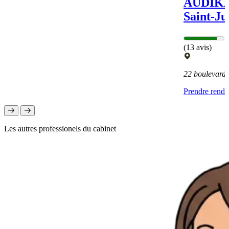
AUDIKA 
Saint-Ju
(13 avis)
22 boulevard
Prendre rend
Les autres professionels du cabinet