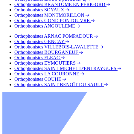
Orthophonistes BRANTÔME EN PÉRIGORD
Orthophonistes SOYAUX
Orthophonistes MONTMORILLON
Orthophonistes GOND PONTOUVRE
Orthophonistes ANGOULEME
Orthophonistes ARNAC POMPADOUR
Orthophonistes GENÇAY
Orthophonistes VILLEBOIS-LAVALETTE
Orthophonistes BOURGANEUF
Orthophonistes FLEAC
Orthophonistes EYMOUTIERS
Orthophonistes SAINT MICHEL D'ENTRAYGUES
Orthophonistes LA COURONNE
Orthophonistes COUHE
Orthophonistes SAINT BENOÎT DU SAULT