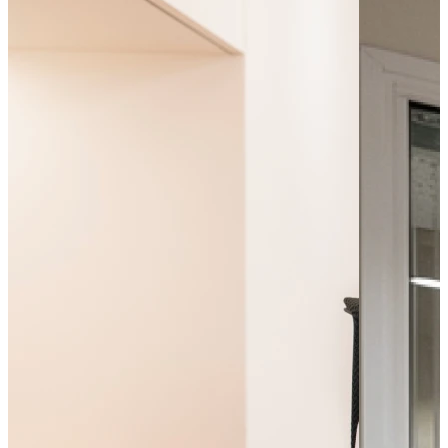
Bus - Saint-Junien - Collège P. Langevin
Leaflet
|
©
OpenStreetMap
contributors
+
−