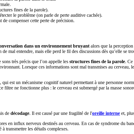
ormale.
ructures fines de la parole).
détecter le problème (on parle de perte auditive cachée).
ent de compenser cette perte de précision.
conversation dans un environnement bruyant
alors que la perception
n de mal entendre, mais elle perd le fil des discussions dès qu’elle se tr
sons très précis que l’on appelle les
structures fines de la parole
. Ce
nvironnant. Lorsque ces informations sont mal transmises au cerveau, l
, qui est un mécanisme cognitif naturel permettant à une personne norm
ce filtre ne fonctionne plus : le cerveau est submergé par la masse sono
ais de
décodage
. Il est causé par une fragilité de l'
oreille interne
et, plu
onores en influx nerveux destinés au cerveau. En cas de syndrome du ban
é à transmettre les détails complexes.