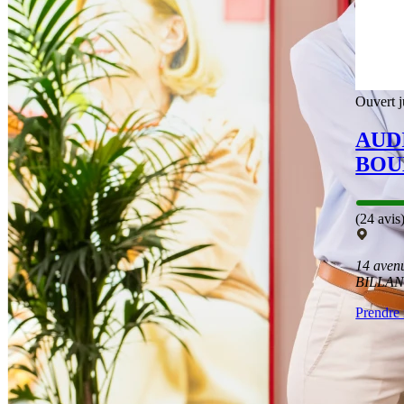
Ouvert j
AUD
BOU
(24 avis
14 aven
BILLA
Prendre