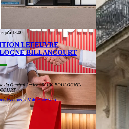
usqu'à 13:00
ITION LEFEUVRE
LOGNE BILLANCOURT
)
ue du Général Leclerc, 92100 BOULOGNE-
NCOURT
 rendez-vous
Voir le site web