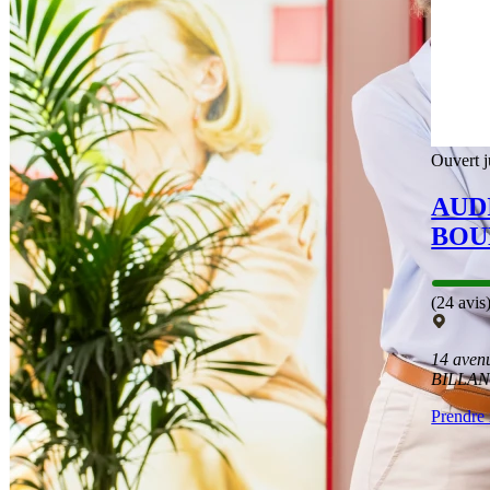
Ouvert j
AUD
BOU
(24 avis
14 aven
BILLA
Prendre