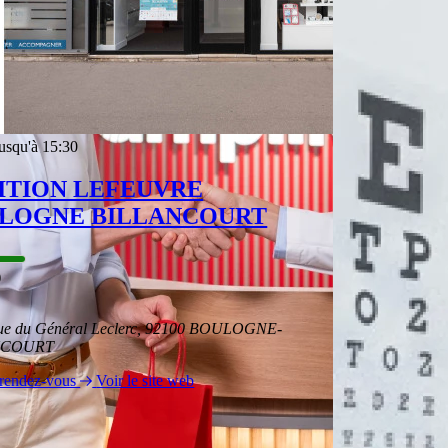
usqu'à 15:30
ITION LEFEUVRE
LOGNE BILLANCOURT
)
ue du Général Leclerc, 92100 BOULOGNE-
NCOURT
 rendez-vous
Voir le site web