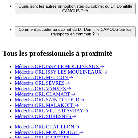
téléphone au 01 46 05 95 21.
Quels sont les autres orthophonistes du cabinet du Dr. Domitille
CAMOUS ?
1 autre orthophoniste exerce également dans le cabinet du Dr.
Domitille CAMOUS :
Comment accéder au cabinet du Dr. Domitille CAMOUS par les
Dr. Jean-Michel FIAUX
transports en commun ?
Le cabinet du Dr. Domitille CAMOUS est situé à proximité
des arrêts suivants :
Tous les professionnels à proximité
Bus - La Tourelle
Bus - Marcel Sembat
Médecins ORL ISSY LE MOULINEAUX
Bus - Route de la Reine - Jean Jaurès
Médecins ORL ISSY LES MOULINEAUX
Métro - Marcel Sembat
Médecins ORL MEUDON
Médecins ORL SÈVRES
Médecins ORL VANVES
Médecins ORL CLAMART
Médecins ORL SAINT CLOUD
Médecins ORL MALAKOFF
Médecins ORL VILLE D'AVRAY
Médecins ORL SURESNES
Médecins ORL CHATILLON
Médecins ORL MONTROUGE
Médecins ORL GARCHES