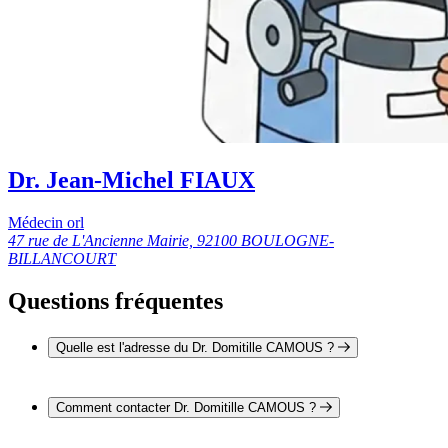
Dr. Jean-Michel FIAUX
Médecin orl
47 rue de L'Ancienne Mairie, 92100 BOULOGNE-
BILLANCOURT
Questions fréquentes
Quelle est l'adresse du Dr. Domitille CAMOUS ?
L'adresse du Dr. Domitille CAMOUS est 47 rue de
L'Ancienne Mairie 92100 BOULOGNE-BILLANCOURT
Comment contacter Dr. Domitille CAMOUS ?
Il est possible de contacter Dr. Domitille CAMOUS par