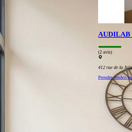
AUDILAB
(2 avis)
412 rue de la Ju
Prendre rendez-v