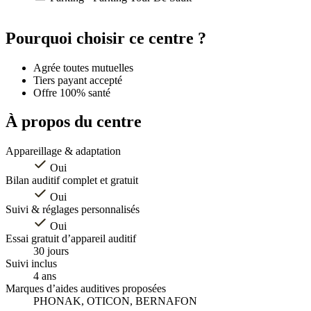
Leaflet
|
©
OpenStreetMap
contributors
+
Pourquoi choisir ce centre ?
−
Agrée toutes mutuelles
Tiers payant accepté
Offre 100% santé
À propos du centre
Appareillage & adaptation
Oui
Bilan auditif complet et gratuit
Oui
Suivi & réglages personnalisés
Oui
Essai gratuit d’appareil auditif
30 jours
Suivi inclus
4 ans
Marques d’aides auditives proposées
PHONAK, OTICON, BERNAFON