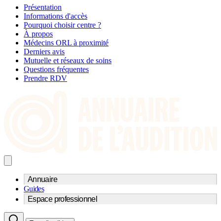
Présentation
Informations d'accès
Pourquoi choisir centre ?
À propos
Médecins ORL à proximité
Derniers avis
Mutuelle et réseaux de soins
Questions fréquentes
Prendre RDV
Annuaire
Guides
Trouvez un professionnel de l'audition
Espace professionnel
Centre d'audioprothèse
Audioprothésistes
Acteurs et services