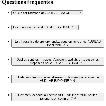
Questions fréquentes
Quelle est l'adresse de AUDILAB BAYONNE ?
AUDILAB BAYONNE est situé au 5 rue du Temple, 64100
Bayonne
Comment contacter AUDILAB BAYONNE ?
Vous pouvez contacter AUDILAB BAYONNE par
téléphone au 05 59 59 26 26
Est-il possible de prendre rendez-vous en ligne chez AUDILAB
BAYONNE ?
Oui, il est possible de prendre rendez-vous en ligne chez
AUDILAB BAYONNE pour un bilan auditif complet et
Quelles sont les marques d'appareils auditifs et accessoires
gratuit en cliquant sur le lien suivant :
proposées par AUDILAB BAYONNE ?
https://www.audilab.fr/centre/audioprothesiste-
bayonne/#dispo-step
AUDILAB BAYONNE propose les marques suivantes :
PHONAK
Quels sont les mutuelles et réseaux de soins partenaires de
OTICON
AUDILAB BAYONNE ?
BERNAFON
AUDILAB BAYONNE est partenaire avec les mutuelles et
réseaux de soins suivants :
Comment accéder au centre AUDILAB BAYONNE par les
CARTE BLANCHE
transports en commun ?
ITELIS