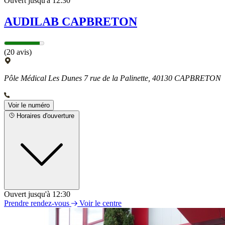
Ouvert jusqu'à 12:30
AUDILAB CAPBRETON
(20 avis)
Pôle Médical Les Dunes 7 rue de la Palinette, 40130 CAPBRETON
Voir le numéro
Horaires d'ouverture
Ouvert jusqu'à 12:30
Lundi
Prendre rendez-vous
Voir le centre
Fermé
Mardi