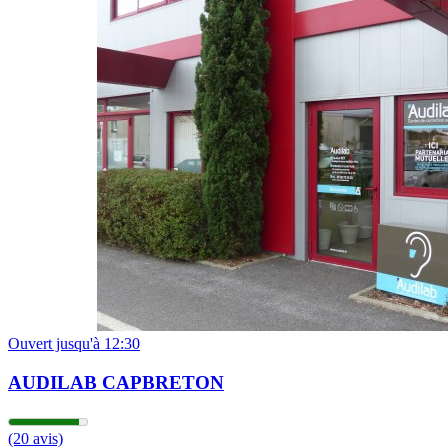
09h00 - 12h30
14h00 - 18h00
Mercredi
09h00 - 12h30
14h00 - 18h00
Jeudi
09h00 - 12h30
14h00 - 18h00
Vendredi
09h00 - 12h30
14h00 - 18h00
Samedi
Fermé
Dimanche
Fermé
Ouvert jusqu'à 12:30
AUDILAB CAPBRETON
(20 avis)