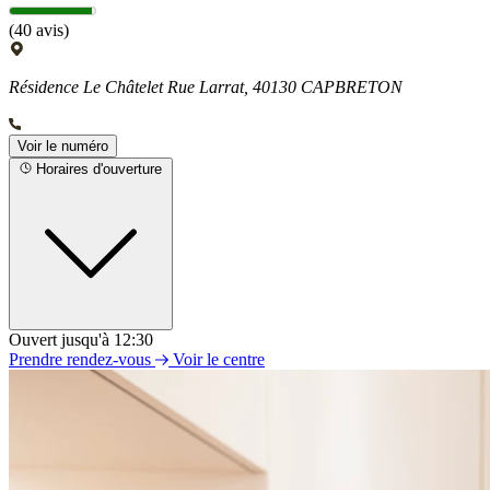
(40 avis)
Résidence Le Châtelet Rue Larrat, 40130 CAPBRETON
Voir le numéro
Horaires d'ouverture
Ouvert jusqu'à 12:30
Lundi
Prendre rendez-vous
Voir le centre
09h00 - 12h30
14h00 - 18h00
Mardi
09h00 - 12h30
14h00 - 18h00
Mercredi