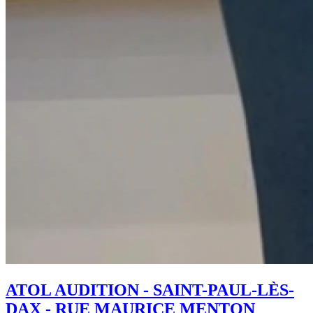
ATOL AUDITION - SAINT-PAUL-LÈS-
DAX - RUE MAURICE MENTON