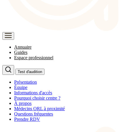
Annuaire
Guides
Espace professionnel
Test d'audition
Présentation
Équipe
Informations d'accès
Pourquoi choisir centre ?
À propos
Médecins ORL à proximité
Questions fréquentes
Prendre RDV