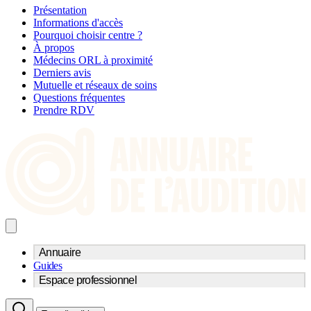
Présentation
Informations d'accès
Pourquoi choisir centre ?
À propos
Médecins ORL à proximité
Derniers avis
Mutuelle et réseaux de soins
Questions fréquentes
Prendre RDV
Annuaire
Guides
Trouvez un professionnel de l'audition
Espace professionnel
Centre d'audioprothèse
Audioprothésistes
Acteurs et services