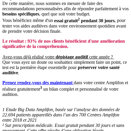
De cette manière, nous sommes en mesure de faire des
recommandations personnalisées afin de répondre parfaitement à vos
besoins spécifiques
, quel que soit votre budget.
2
Vous bénéficiez même d'un
essai gratuit
pendant 30 jours
, pour
tester vos aides auditives dans votre environnement quotidien avant
de prendre votre décision finale.
Le résultat : 93% de nos clients bénéficient d'une amélioration
significative de la compréhension.
Avez-vous déjà réalisé votre
dépistage auditif
cette année ?
Que vous ayez un doute ou souhaitiez simplement faire un point, ce
test est la première étape essentielle pour
préserver votre santé
auditive
.
Prenez rendez-vous dès maintenant
dans votre centre Amplifon et
3
réalisez gratuitement
un bilan complet et personnalisé de votre
audition.
1 Etude Big Data Amplifon, basée sur l’analyse des données de
22.694 patients appareillés dans l’un des 700 Centres Amplifon
entre 2018 et 2021
² Sur prescription médicale. Essai gratuit pendant 30 jours et sans
engagement. Cette offre résulte d’une obligation légale.