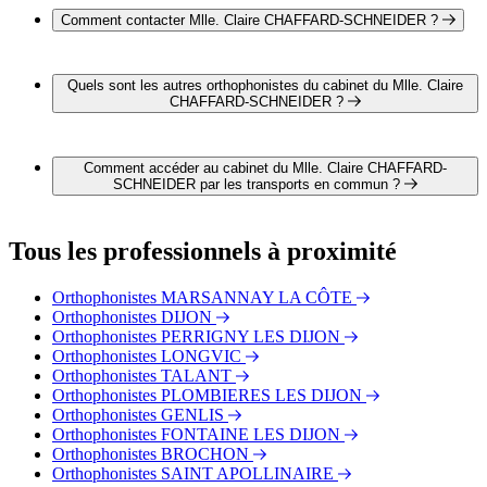
rue des Pétignys 21300 CHENOVE
Comment contacter Mlle. Claire CHAFFARD-SCHNEIDER ?
Il est possible de contacter Mlle. Claire CHAFFARD-
SCHNEIDER par téléphone au 03 80 52 38 49.
Quels sont les autres orthophonistes du cabinet du Mlle. Claire
CHAFFARD-SCHNEIDER ?
2 autres orthophonistes exercent également dans le cabinet du
Mlle. Claire CHAFFARD-SCHNEIDER :
Comment accéder au cabinet du Mlle. Claire CHAFFARD-
Mme Catherine SOTOS
SCHNEIDER par les transports en commun ?
Mme Justine ADJOBI DALLER
Le cabinet du Mlle. Claire CHAFFARD-SCHNEIDER est
situé à proximité des arrêts suivants :
Tous les professionnels à proximité
Bus - Renan
Bus - Route de Beaune
Orthophonistes MARSANNAY LA CÔTE
Bus - Bicentenaire
Orthophonistes DIJON
Tram - Chenôve Centre
Orthophonistes PERRIGNY LES DIJON
Tram - Le Mail
Orthophonistes LONGVIC
Orthophonistes TALANT
Orthophonistes PLOMBIERES LES DIJON
Orthophonistes GENLIS
Orthophonistes FONTAINE LES DIJON
Orthophonistes BROCHON
Orthophonistes SAINT APOLLINAIRE