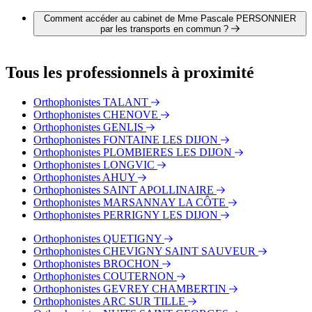
Il est possible de contacter Mme Pascale PERSONNIER par
téléphone au 03 80 41 39 33.
Comment accéder au cabinet de Mme Pascale PERSONNIER
par les transports en commun ?
Le cabinet de Mme Pascale PERSONNIER est situé à
proximité des arrêts suivants :
Tous les professionnels à proximité
Bus - SNCF Vincenot
Bus - Albert 1er
Orthophonistes TALANT
Bus - Avenue du Lac
Orthophonistes CHENOVE
Tram - 1er Mai
Orthophonistes GENLIS
Tram - Jaurès
Orthophonistes FONTAINE LES DIJON
Orthophonistes PLOMBIERES LES DIJON
Orthophonistes LONGVIC
Orthophonistes AHUY
Orthophonistes SAINT APOLLINAIRE
Orthophonistes MARSANNAY LA CÔTE
Orthophonistes PERRIGNY LES DIJON
Orthophonistes QUETIGNY
Orthophonistes CHEVIGNY SAINT SAUVEUR
Orthophonistes BROCHON
Orthophonistes COUTERNON
Orthophonistes GEVREY CHAMBERTIN
Orthophonistes ARC SUR TILLE