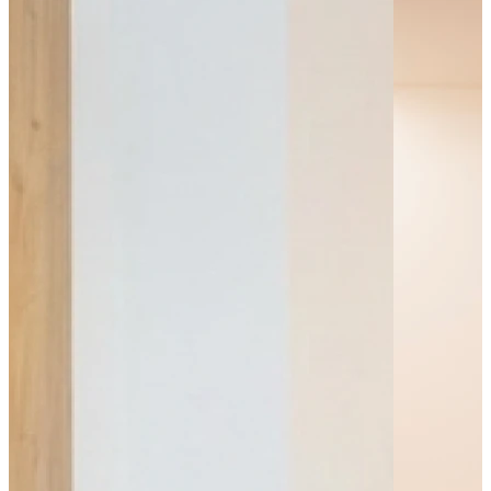
Bus - Albert 1er
Bus - Avenue du Lac
Tram - 1er Mai - Divia
Tram - Jaurès - Divia
Leaflet
|
©
OpenStreetMap
contributors
+
−