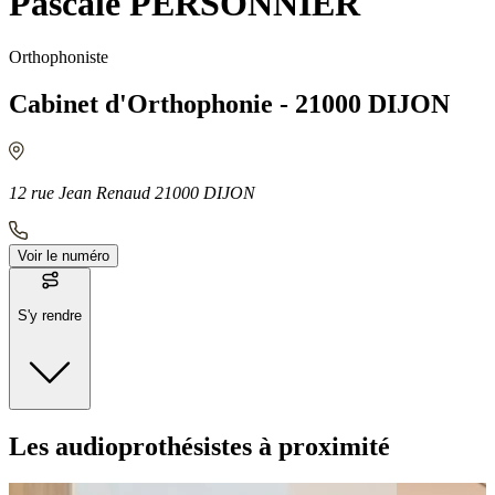
Pascale PERSONNIER
Orthophoniste
Cabinet d'Orthophonie - 21000 DIJON
12 rue Jean Renaud 21000 DIJON
Voir le numéro
S'y rendre
Moyens de transport
Les audioprothésistes à proximité
Bus - SNCF Vincenot