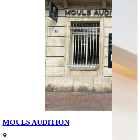
Bus - Montmorency
Bus - Caraussane
Leaflet
|
©
OpenStreetMap
contributors
+
−
MOULS AUDITION