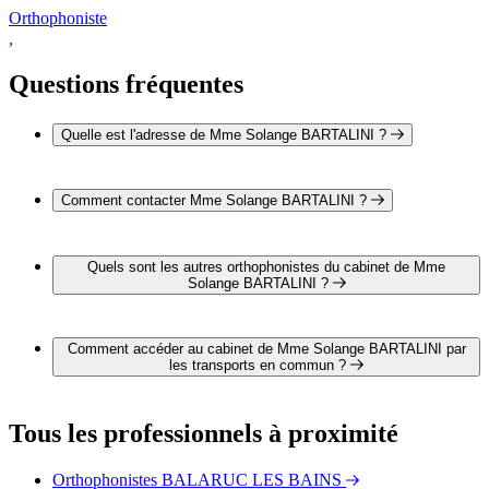
Orthophoniste
,
Questions fréquentes
Quelle est l'adresse de Mme Solange BARTALINI ?
L'adresse de Mme Solange BARTALINI est 39 Bis quai du
Bosc 34200 SETE
Comment contacter Mme Solange BARTALINI ?
Il est possible de contacter Mme Solange BARTALINI par
téléphone au 04 67 74 03 24 .
Quels sont les autres orthophonistes du cabinet de Mme
Solange BARTALINI ?
1 autre orthophoniste exerce également dans le cabinet de
Mme Solange BARTALINI :
Comment accéder au cabinet de Mme Solange BARTALINI par
Mme Patricia LACOMBE-VALLEE
les transports en commun ?
Le cabinet de Mme Solange BARTALINI est situé à
proximité des arrêts suivants :
Tous les professionnels à proximité
Bus - La Citadelle
Bus - Montmorency
Orthophonistes BALARUC LES BAINS
Bus - Caraussane