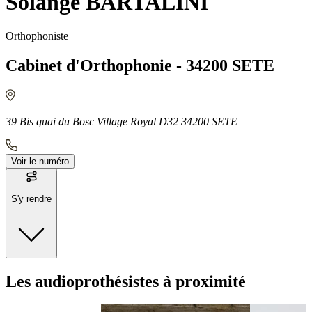
Solange BARTALINI
Orthophoniste
Cabinet d'Orthophonie - 34200 SETE
39 Bis quai du Bosc Village Royal D32 34200 SETE
Voir le numéro
S'y rendre
Moyens de transport
Les audioprothésistes à proximité
Bus - La Citadelle