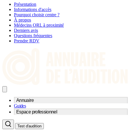
Présentation
Informations d'accès
Pourquoi choisir centre ?
À propos
Médecins ORL à proximité
Derniers avis
Questions fréquentes
Prendre RDV
Annuaire
Guides
Trouvez un professionnel de l'audition
Espace professionnel
Centre d'audioprothèse
Audioprothésistes
Acteurs et services
Médecins ORL & Phoniatres
Test d'audition
Fournisseurs