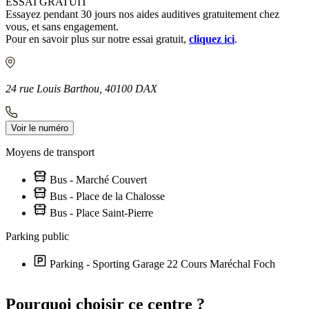
ESSAI GRATUIT
Essayez pendant 30 jours nos aides auditives gratuitement chez
vous, et sans engagement.
Pour en savoir plus sur notre essai gratuit,
cliquez ici
.
24 rue Louis Barthou, 40100 DAX
Voir le numéro
Moyens de transport
Bus - Marché Couvert
Bus - Place de la Chalosse
Bus - Place Saint-Pierre
Parking public
Parking - Sporting Garage 22 Cours Maréchal Foch
Leaflet
|
©
OpenStreetMap
contributors
+
Pourquoi choisir ce centre ?