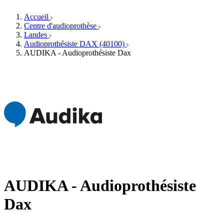
Orthophonistes
Réseaux d'audioprothèse
Services ORL
Services ORL
Accueil
Écoles spécialisées
Orthophonistes
Centre d'audioprothèse
Fournisseurs
Formations et écoles
Landes
Associations
Organismes / Syndicats
Audioprothésiste DAX (40100)
Produits
AUDIKA - Audioprothésiste Dax
Ressources
Actualités
AuditionTV
Évènements
AUDIKA - Audioprothésiste
Dax