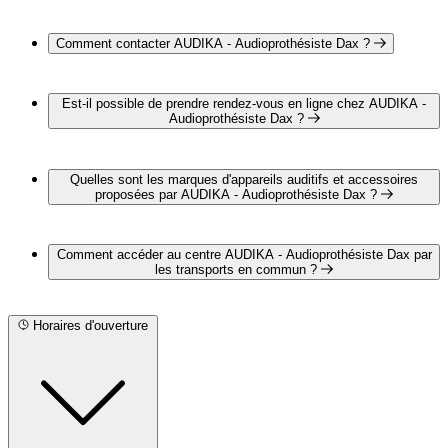
AUDIKA - Audioprothésiste Dax est situé au 24 rue Louis
Barthou, 40100 Dax
Comment contacter AUDIKA - Audioprothésiste Dax ?
Vous pouvez contacter AUDIKA - Audioprothésiste Dax par
téléphone au 05 58 90 16 80
Est-il possible de prendre rendez-vous en ligne chez AUDIKA -
Audioprothésiste Dax ?
Oui, il est possible de prendre rendez-vous en ligne chez
AUDIKA - Audioprothésiste Dax pour un bilan auditif
Quelles sont les marques d'appareils auditifs et accessoires
complet et gratuit en cliquant sur le lien suivant :
proposées par AUDIKA - Audioprothésiste Dax ?
https://www.audika.fr/rendez-vous?
centerid=C0906&page_media_code=PAANAU1
AUDIKA - Audioprothésiste Dax propose les marques
suivantes :
Comment accéder au centre AUDIKA - Audioprothésiste Dax par
STARKEY FRANCE
les transports en commun ?
PHONAK
OTICON
AUDIKA - Audioprothésiste Dax est situé à proximité des
arrêts suivants :
Horaires d'ouverture
Bus - Marché Couvert
Bus - Place de la Chalosse
Bus - Place Saint-Pierre