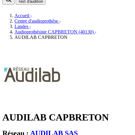
Médecins ORL & Phoniatres
Test d'audition
Fournisseurs
Orthophonistes
Réseaux d'audioprothèse
Services ORL
Services ORL
Accueil
Écoles spécialisées
Orthophonistes
Centre d'audioprothèse
Fournisseurs
Formations et écoles
Landes
Associations
Organismes / Syndicats
Audioprothésiste CAPBRETON (40130)
Produits
AUDILAB CAPBRETON
Ressources
Actualités
AuditionTV
Évènements
AUDILAB CAPBRETON
Réseau :
AUDILAB SAS