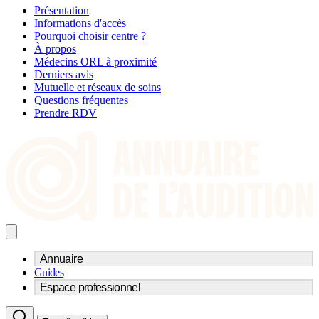
Présentation
Informations d'accès
Pourquoi choisir centre ?
À propos
Médecins ORL à proximité
Derniers avis
Mutuelle et réseaux de soins
Questions fréquentes
Prendre RDV
Annuaire
Guides
Trouvez un professionnel de l'audition
Espace professionnel
Centre d'audioprothèse
Audioprothésistes
Acteurs et services