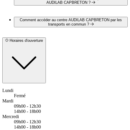
OTICON
AUDILAB CAPBRETON ?
BERNAFON
AUDILAB CAPBRETON est partenaire avec les mutuelles
et réseaux de soins suivants :
Comment accéder au centre AUDILAB CAPBRETON par les
CARTE BLANCHE
transports en commun ?
ITELIS
KALIXIA
AUDILAB CAPBRETON est situé à proximité des arrêts
suivants :
Horaires d'ouverture
Bus - Résiniers
Bus - Hapchot
Lundi
Fermé
Mardi
09h00 - 12h30
14h00 - 18h00
Mercredi
09h00 - 12h30
14h00 - 18h00