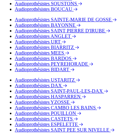
Audioprothésistes SOUSTONS
Audioprothésistes BOUCAU
Audioprothésistes SAINTE-MARIE DE GOSSE
Audioprothésistes BAYONNE
Audioprothésistes SAINT PIERRE D'IRUBE
Audioprothésistes ANGLET
Audioprothésistes URT
Audioprothésistes BIARRITZ
Audioprothésistes MEES
Audioprothésistes BARDOS
Audioprothésistes PEYREHORADE
Audioprothésistes BIDART
Audioprothésistes USTARITZ
Audioprothésistes DAX
Audioprothésistes SAINT-PAUL-LES-DAX
Audioprothésistes HASPARREN
Audioprothésistes YZOSSE
Audioprothésistes CAMBO LES BAINS
Audioprothésistes POUILLON
Audioprothésistes CASTETS
Audioprothésistes ESPELETTE
Audioprothésistes SAINT PEE SUR NIVELLE