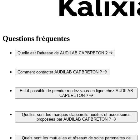
Questions fréquentes
Quelle est l'adresse de AUDILAB CAPBRETON ?
AUDILAB CAPBRETON est situé au Pôle Médical Les
Dunes, 40130 Capbreton
Comment contacter AUDILAB CAPBRETON ?
Vous pouvez contacter AUDILAB CAPBRETON par
téléphone au 05 58 72 35 20
Est-il possible de prendre rendez-vous en ligne chez AUDILAB
CAPBRETON ?
Oui, il est possible de prendre rendez-vous en ligne chez
AUDILAB CAPBRETON pour un bilan auditif complet et
Quelles sont les marques d'appareils auditifs et accessoires
gratuit en cliquant sur le lien suivant :
proposées par AUDILAB CAPBRETON ?
https://www.audilab.fr/centre/audioprothesiste-
capbreton/#dispo-step
AUDILAB CAPBRETON propose les marques suivantes :
PHONAK
Quels sont les mutuelles et réseaux de soins partenaires de