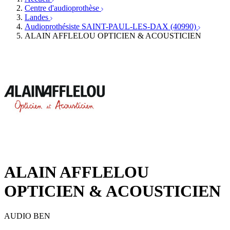
Écoles spécialisées
Orthophonistes
Centre d'audioprothèse
Fournisseurs
Formations et écoles
Landes
Associations
Organismes / Syndicats
Audioprothésiste SAINT-PAUL-LES-DAX (40990)
Produits
ALAIN AFFLELOU OPTICIEN & ACOUSTICIEN
Ressources
Actualités
AuditionTV
Évènements
ALAIN AFFLELOU
OPTICIEN & ACOUSTICIEN
AUDIO BEN