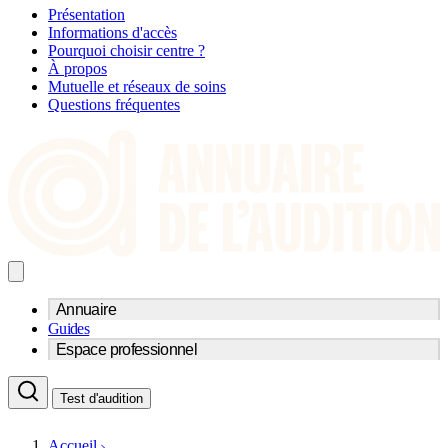
Présentation
Informations d'accès
Pourquoi choisir centre ?
À propos
Mutuelle et réseaux de soins
Questions fréquentes
Annuaire
Guides
Trouvez un professionnel de l'audition
Espace professionnel
Centre d'audioprothèse
Audioprothésistes
Acteurs et services
Médecins ORL & Phoniatres
Test d'audition
Fournisseurs
Orthophonistes
Réseaux d'audioprothèse
Services ORL
Services ORL
Accueil