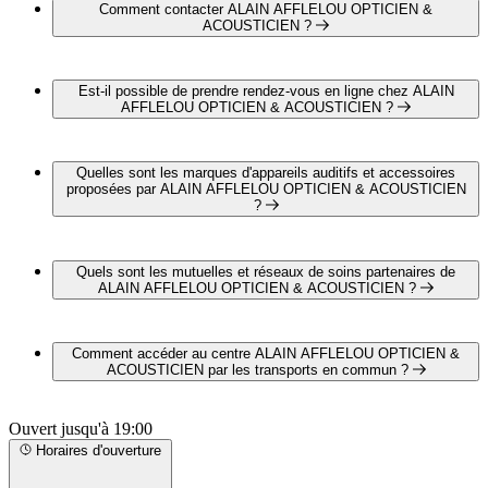
situé au 441 route de la Bernardière, 40990 Saint-Paul-Les-
Comment contacter ALAIN AFFLELOU OPTICIEN &
Dax
ACOUSTICIEN ?
Vous pouvez contacter ALAIN AFFLELOU OPTICIEN &
ACOUSTICIEN par téléphone au 05 58 56 16 69
Est-il possible de prendre rendez-vous en ligne chez ALAIN
AFFLELOU OPTICIEN & ACOUSTICIEN ?
Non, ALAIN AFFLELOU OPTICIEN & ACOUSTICIEN
ne propose pas encore de lien depuis notre site internet pour
Quelles sont les marques d'appareils auditifs et accessoires
prendre un rendez-vous en ligne.
proposées par ALAIN AFFLELOU OPTICIEN & ACOUSTICIEN
?
ALAIN AFFLELOU OPTICIEN & ACOUSTICIEN
propose les marques suivantes :
Quels sont les mutuelles et réseaux de soins partenaires de
BIOTONE TECHNOLOGIE
ALAIN AFFLELOU OPTICIEN & ACOUSTICIEN ?
UNITRON
NEWSON
ALAIN AFFLELOU OPTICIEN & ACOUSTICIEN est
STARKEY FRANCE
partenaire avec les mutuelles et réseaux de soins suivants :
Comment accéder au centre ALAIN AFFLELOU OPTICIEN &
SIGNIA
ASSURANCE MALADIE
ACOUSTICIEN par les transports en commun ?
RESOUND
MUTUALITE FRANCAISE
PHONAK
ALAIN AFFLELOU OPTICIEN & ACOUSTICIEN est
OTICON
Ouvert jusqu'à 19:00
situé à proximité des arrêts suivants :
BERNAFON
Bus - Grand Mail
Horaires d'ouverture
Bus - Lycée Haroun Tazieff