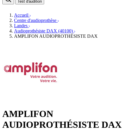
Médecins ORL & Phoniatres
Test d'audition
Fournisseurs
Orthophonistes
Réseaux d'audioprothèse
Services ORL
Services ORL
Accueil
Écoles spécialisées
Orthophonistes
Centre d'audioprothèse
Fournisseurs
Formations et écoles
Landes
Associations
Organismes / Syndicats
Audioprothésiste DAX (40100)
Produits
AMPLIFON AUDIOPROTHÉSISTE DAX
Ressources
Actualités
AuditionTV
Évènements
AMPLIFON
AUDIOPROTHÉSISTE DAX