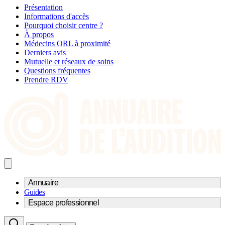
Présentation
Informations d'accès
Pourquoi choisir centre ?
À propos
Médecins ORL à proximité
Derniers avis
Mutuelle et réseaux de soins
Questions fréquentes
Prendre RDV
Annuaire
Guides
Trouvez un professionnel de l'audition
Espace professionnel
Centre d'audioprothèse
Audioprothésistes
Acteurs et services