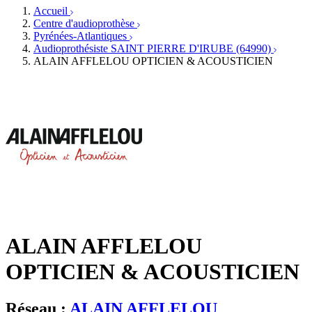
Services ORL
Services ORL
Accueil
Écoles spécialisées
Orthophonistes
Centre d'audioprothèse
Fournisseurs
Formations et écoles
Pyrénées-Atlantiques
Associations
Organismes / Syndicats
Audioprothésiste SAINT PIERRE D'IRUBE (64990)
Produits
ALAIN AFFLELOU OPTICIEN & ACOUSTICIEN
Ressources
Actualités
AuditionTV
Évènements
ALAIN AFFLELOU
OPTICIEN & ACOUSTICIEN
Réseau :
ALAIN AFFLELOU