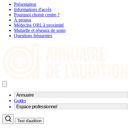
Présentation
Informations d'accès
Pourquoi choisir centre ?
À propos
Médecins ORL à proximité
Mutuelle et réseaux de soins
Questions fréquentes
Annuaire
Guides
Trouvez un professionnel de l'audition
Espace professionnel
Centre d'audioprothèse
Audioprothésistes
Acteurs et services
Médecins ORL & Phoniatres
Test d'audition
Fournisseurs
Orthophonistes
Réseaux d'audioprothèse