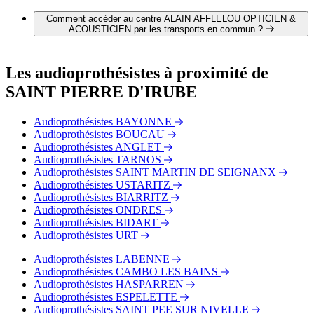
NEWSON
ALAIN AFFLELOU OPTICIEN & ACOUSTICIEN est
STARKEY FRANCE
partenaire avec les mutuelles et réseaux de soins suivants :
Comment accéder au centre ALAIN AFFLELOU OPTICIEN &
SIGNIA
ASSURANCE MALADIE
ACOUSTICIEN par les transports en commun ?
RESOUND
MUTUALITE FRANCAISE
PHONAK
ALAIN AFFLELOU OPTICIEN & ACOUSTICIEN est
OTICON
situé à proximité des arrêts suivants :
Les audioprothésistes à proximité de
BERNAFON
Bus - École Port
SAINT PIERRE D'IRUBE
Bus - Plaza Berri
Bus - Belharra
Audioprothésistes BAYONNE
Audioprothésistes BOUCAU
Audioprothésistes ANGLET
Audioprothésistes TARNOS
Audioprothésistes SAINT MARTIN DE SEIGNANX
Audioprothésistes USTARITZ
Audioprothésistes BIARRITZ
Audioprothésistes ONDRES
Audioprothésistes BIDART
Audioprothésistes URT
Audioprothésistes LABENNE
Audioprothésistes CAMBO LES BAINS
Audioprothésistes HASPARREN
Audioprothésistes ESPELETTE
Audioprothésistes SAINT PEE SUR NIVELLE