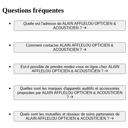
Questions fréquentes
Quelle est l'adresse de ALAIN AFFLELOU OPTICIEN &
ACOUSTICIEN ?
ALAIN AFFLELOU OPTICIEN & ACOUSTICIEN est
situé au C.C. Ametzondo - Ikea, 64990 Saint Pierre D'irube
Comment contacter ALAIN AFFLELOU OPTICIEN &
ACOUSTICIEN ?
Vous pouvez contacter ALAIN AFFLELOU OPTICIEN &
ACOUSTICIEN par téléphone au 06 87 46 32 94
Est-il possible de prendre rendez-vous en ligne chez ALAIN
AFFLELOU OPTICIEN & ACOUSTICIEN ?
Non, ALAIN AFFLELOU OPTICIEN & ACOUSTICIEN
ne propose pas encore de lien depuis notre site internet pour
Quelles sont les marques d'appareils auditifs et accessoires
prendre un rendez-vous en ligne.
proposées par ALAIN AFFLELOU OPTICIEN & ACOUSTICIEN
?
ALAIN AFFLELOU OPTICIEN & ACOUSTICIEN
propose les marques suivantes :
Quels sont les mutuelles et réseaux de soins partenaires de
BIOTONE TECHNOLOGIE
ALAIN AFFLELOU OPTICIEN & ACOUSTICIEN ?
UNITRON