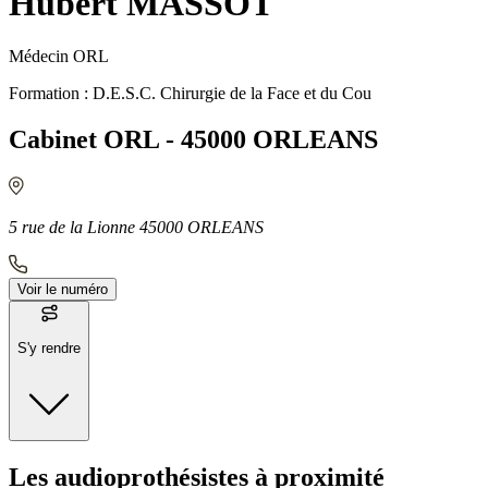
Hubert MASSOT
Médecin ORL
Formation : D.E.S.C. Chirurgie de la Face et du Cou
Cabinet ORL - 45000 ORLEANS
5 rue de la Lionne 45000 ORLEANS
Voir le numéro
S'y rendre
Moyens de transport
Les audioprothésistes à proximité