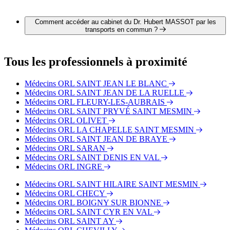
Il est possible de contacter Dr. Hubert MASSOT par
téléphone au 02 38 53 37 57.
Comment accéder au cabinet du Dr. Hubert MASSOT par les
transports en commun ?
Le cabinet du Dr. Hubert MASSOT est situé à proximité des
arrêts suivants :
Tous les professionnels à proximité
Bus - Vauquois
Bus - Gare d'Orléans Quai L
Médecins ORL SAINT JEAN LE BLANC
Bus - Médiathèque
Médecins ORL SAINT JEAN DE LA RUELLE
Tram - Tourelles-Dauphine
Médecins ORL FLEURY-LES-AUBRAIS
Tram - Louis Braille
Médecins ORL SAINT PRYVÉ SAINT MESMIN
Tram - Royale-Châtelet
Médecins ORL OLIVET
Médecins ORL LA CHAPELLE SAINT MESMIN
Médecins ORL SAINT JEAN DE BRAYE
Médecins ORL SARAN
Médecins ORL SAINT DENIS EN VAL
Médecins ORL INGRE
Médecins ORL SAINT HILAIRE SAINT MESMIN
Médecins ORL CHECY
Médecins ORL BOIGNY SUR BIONNE
Médecins ORL SAINT CYR EN VAL
Médecins ORL SAINT AY