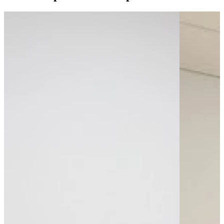
Bus - Vauquois
Bus - Gare d'Orléans Quai L
Bus - Médiathèque
Tram - Tourelles-Dauphine - FR:TAO
Tram - Louis Braille - FR:TAO
Tram - Royale-Châtelet - FR:TAO
Parking public
Parking - Parking Les Halles Charpenterie
Parking - Parking Hôtel de Ville
Parking - Vinci
Leaflet
|
©
OpenStreetMap
contributors
+
−