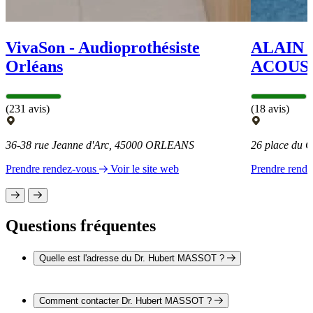
VivaSon - Audioprothésiste
ALAIN
Orléans
ACOUS
(231 avis)
(18 avis)
36-38 rue Jeanne d'Arc, 45000 ORLEANS
26 place du 
Prendre rendez-vous
Voir le site web
Prendre rend
Questions fréquentes
Quelle est l'adresse du Dr. Hubert MASSOT ?
L'adresse du Dr. Hubert MASSOT est 5 rue de la Lionne
45000 ORLEANS
Comment contacter Dr. Hubert MASSOT ?