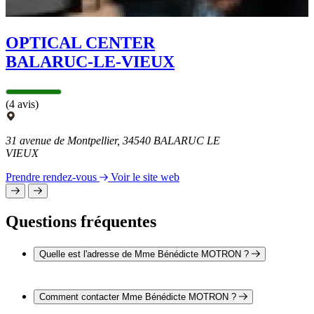
OPTICAL CENTER
BALARUC-LE-VIEUX
(4 avis)
31 avenue de Montpellier, 34540 BALARUC LE
VIEUX
Prendre rendez-vous
Voir le site web
Questions fréquentes
Quelle est l'adresse de Mme Bénédicte MOTRON ?
L'adresse de Mme Bénédicte MOTRON est 28 Bis avenue
Montpellier 34540 BALARUC LES BAINS
Comment contacter Mme Bénédicte MOTRON ?