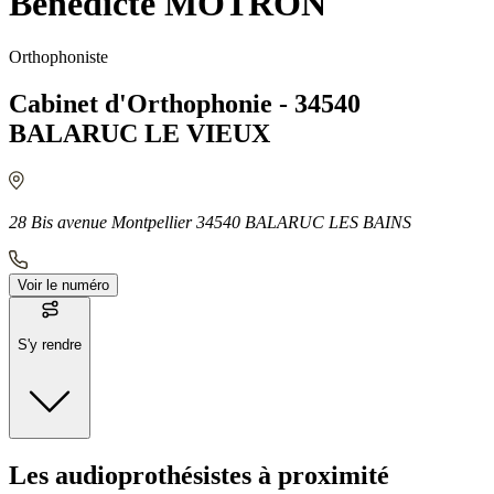
Bénédicte MOTRON
Orthophoniste
Cabinet d'Orthophonie - 34540
BALARUC LE VIEUX
28 Bis avenue Montpellier 34540 BALARUC LES BAINS
Voir le numéro
S'y rendre
Moyens de transport
Les audioprothésistes à proximité