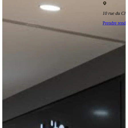
10 rue du C
Prendre rend