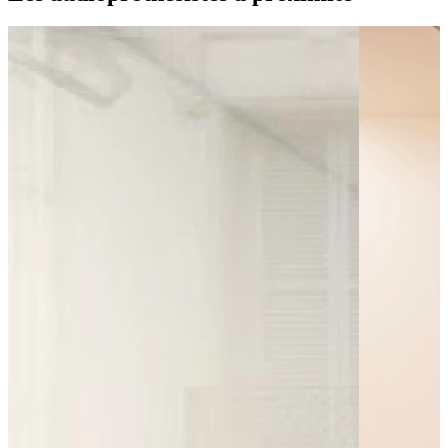
Bus - SNCF Vincenot
Bus - Albert 1er
Bus - Avenue du Lac
Tram - 1er Mai - Divia
Tram - Jaurès - Divia
Leaflet
|
©
OpenStreetMap
contributors
+
−