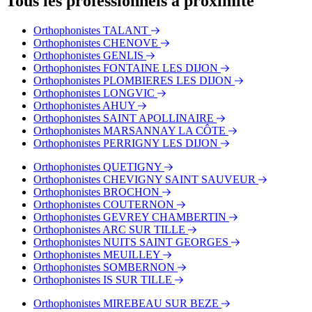
Tous les professionnels à proximité
Bus - SNCF Vincenot
Bus - Albert 1er
Orthophonistes TALANT
Bus - Avenue du Lac
Orthophonistes CHENOVE
Tram - 1er Mai
Orthophonistes GENLIS
Tram - Jaurès
Orthophonistes FONTAINE LES DIJON
Orthophonistes PLOMBIERES LES DIJON
Orthophonistes LONGVIC
Orthophonistes AHUY
Orthophonistes SAINT APOLLINAIRE
Orthophonistes MARSANNAY LA CÔTE
Orthophonistes PERRIGNY LES DIJON
Orthophonistes QUETIGNY
Orthophonistes CHEVIGNY SAINT SAUVEUR
Orthophonistes BROCHON
Orthophonistes COUTERNON
Orthophonistes GEVREY CHAMBERTIN
Orthophonistes ARC SUR TILLE
Orthophonistes NUITS SAINT GEORGES
Orthophonistes MEUILLEY
Orthophonistes SOMBERNON
Orthophonistes IS SUR TILLE
Orthophonistes MIREBEAU SUR BEZE