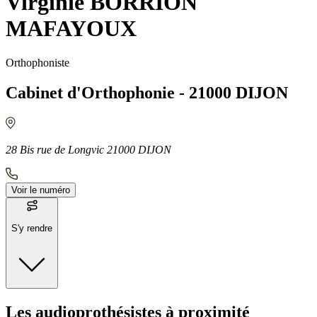
Virginie BORRION
MAFAYOUX
Orthophoniste
Cabinet d'Orthophonie - 21000 DIJON
28 Bis rue de Longvic 21000 DIJON
Voir le numéro
S'y rendre
Moyens de transport
Les audioprothésistes à proximité