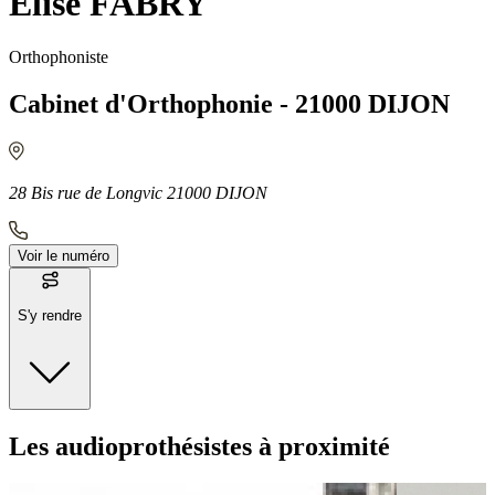
Elise FABRY
Orthophoniste
Cabinet d'Orthophonie - 21000 DIJON
28 Bis rue de Longvic 21000 DIJON
Voir le numéro
S'y rendre
Moyens de transport
Les audioprothésistes à proximité
Bus - SNCF Vincenot