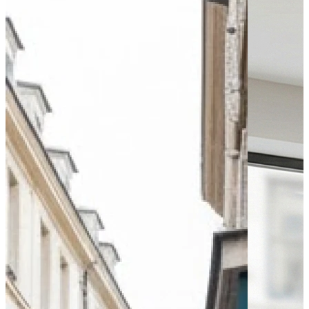
Bus - Albert 1er
Bus - Avenue du Lac
Tram - 1er Mai - Divia
Tram - Jaurès - Divia
Leaflet
|
©
OpenStreetMap
contributors
+
−