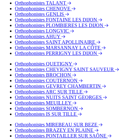
Orthophonistes TALANT
Bus - Avenue du Lac
Orthophonistes CHENOVE
Tram - 1er Mai
Orthophonistes GENLIS
Tram - Jaurès
Orthophonistes FONTAINE LES DIJON
Orthophonistes PLOMBIERES LES DIJON
Orthophonistes LONGVIC
Orthophonistes AHUY
Orthophonistes SAINT APOLLINAIRE
Orthophonistes MARSANNAY LA CÔTE
Orthophonistes PERRIGNY LES DIJON
Orthophonistes QUETIGNY
Orthophonistes CHEVIGNY SAINT SAUVEUR
Orthophonistes BROCHON
Orthophonistes COUTERNON
Orthophonistes GEVREY CHAMBERTIN
Orthophonistes ARC SUR TILLE
Orthophonistes NUITS SAINT GEORGES
Orthophonistes MEUILLEY
Orthophonistes SOMBERNON
Orthophonistes IS SUR TILLE
Orthophonistes MIREBEAU SUR BEZE
Orthophonistes BRAZEY EN PLAINE
Orthophonistes PONTAILLER SUR SAÔNE