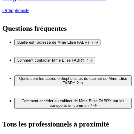
Orthophoniste
,
Questions fréquentes
Quelle est l'adresse de Mme Elise FABRY ?
L'adresse de Mme Elise FABRY est 28 Bis rue de Longvic
21000 DIJON
Comment contacter Mme Elise FABRY ?
Il est possible de contacter Mme Elise FABRY par téléphone
au 03 80 67 12 20 .
Quels sont les autres orthophonistes du cabinet de Mme Elise
FABRY ?
1 autre orthophoniste exerce également dans le cabinet de
Mme Elise FABRY :
Comment accéder au cabinet de Mme Elise FABRY par les
Mme Virginie BORRION MAFAYOUX
transports en commun ?
Le cabinet de Mme Elise FABRY est situé à proximité des
arrêts suivants :
Tous les professionnels à proximité
Bus - SNCF Vincenot
Bus - Albert 1er