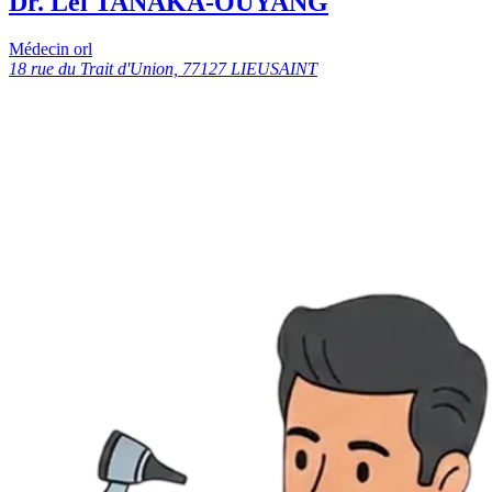
Dr. Leï TANAKA-OUYANG
Médecin orl
18 rue du Trait d'Union, 77127 LIEUSAINT