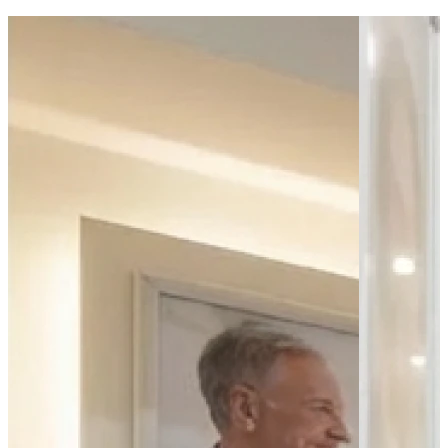
Bus - G. Péri
Bus - Mairie
Bus - Place Jourdan
Parking public
Parking - Parking des Halles
Parking - Parking Place d'Aine
Parking - Parking Republique 18 Boulevard Carnot
Leaflet
|
©
OpenStreetMap
contributors
+
−