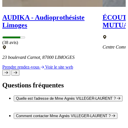
AUDIKA - Audioprothésiste
ÉCOUTE
Limoges
MUTUA
(38 avis)
Centre Comm
23 boulevard Carnot, 87000 LIMOGES
Prendre rendez-vous
Voir le site web
Questions fréquentes
Quelle est l'adresse de Mme Agnès VILLEGER-LAURENT ?
L'adresse de Mme Agnès VILLEGER-LAURENT est
Résidence le Sancy 87000 LIMOGES
Comment contacter Mme Agnès VILLEGER-LAURENT ?
Il est possible de contacter Mme Agnès VILLEGER-