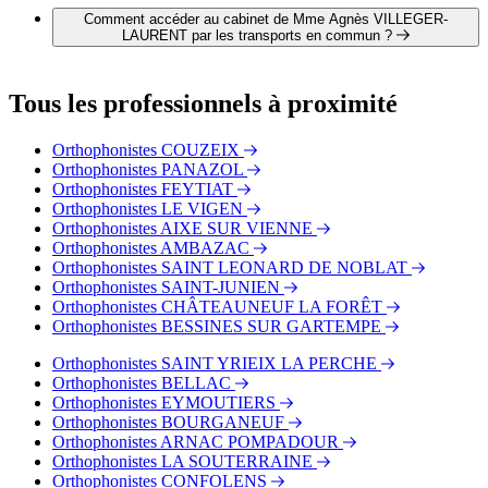
LAURENT par téléphone au 05 55 43 95 73.
Comment accéder au cabinet de Mme Agnès VILLEGER-
LAURENT par les transports en commun ?
Le cabinet de Mme Agnès VILLEGER-LAURENT est situé
à proximité des arrêts suivants :
Tous les professionnels à proximité
Bus - G. Péri
Bus - Mairie
Orthophonistes COUZEIX
Bus - Place Jourdan
Orthophonistes PANAZOL
Orthophonistes FEYTIAT
Orthophonistes LE VIGEN
Orthophonistes AIXE SUR VIENNE
Orthophonistes AMBAZAC
Orthophonistes SAINT LEONARD DE NOBLAT
Orthophonistes SAINT-JUNIEN
Orthophonistes CHÂTEAUNEUF LA FORÊT
Orthophonistes BESSINES SUR GARTEMPE
Orthophonistes SAINT YRIEIX LA PERCHE
Orthophonistes BELLAC
Orthophonistes EYMOUTIERS
Orthophonistes BOURGANEUF
Orthophonistes ARNAC POMPADOUR
Orthophonistes LA SOUTERRAINE
Orthophonistes CONFOLENS