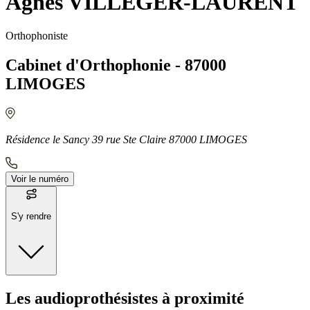
Agnès VILLEGER-LAURENT
Orthophoniste
Cabinet d'Orthophonie - 87000
LIMOGES
Résidence le Sancy 39 rue Ste Claire 87000 LIMOGES
Voir le numéro
S'y rendre
Moyens de transport
Les audioprothésistes à proximité