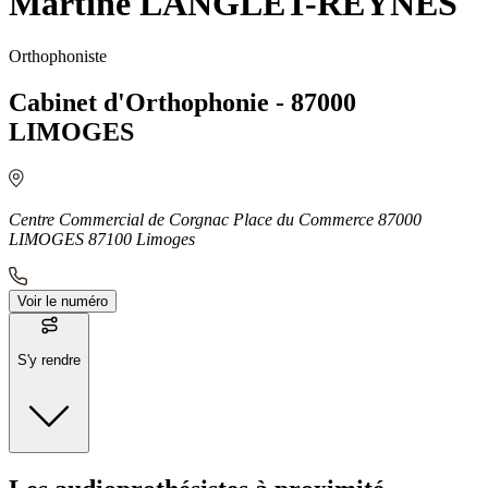
Martine LANGLET-REYNÉS
Orthophoniste
Cabinet d'Orthophonie - 87000
LIMOGES
Centre Commercial de Corgnac Place du Commerce 87000
LIMOGES 87100 Limoges
Voir le numéro
S'y rendre
Moyens de transport