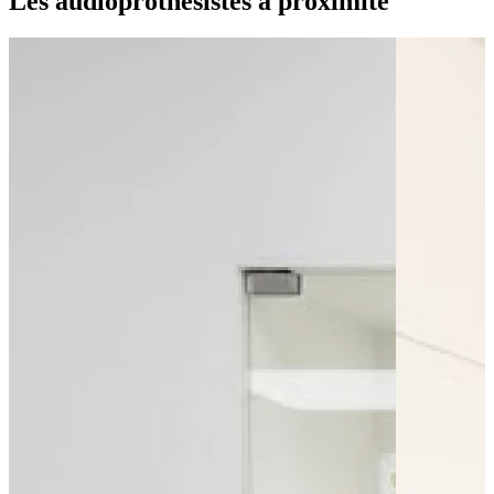
Les audioprothésistes à proximité
Bus - G. Péri
Bus - Mairie
Bus - Place Jourdan
Parking public
Parking - Parking des Halles
Parking - Parking Place d'Aine
Parking - Parking Republique 18 Boulevard Carnot
Leaflet
|
©
OpenStreetMap
contributors
+
−