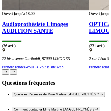
Ouvert jusqu'à 18:00
Ouvert jusqu'
Audioprothésiste Limoges
OPTIC
AUDITION SANTÉ
LIMOGE
(36 avis)
(231 avis)
72 bis avenue Garibaldi, 87000 LIMOGES
2 rue Léon Se
Prendre rendez-vous
Voir le site web
Prendre rend
Questions fréquentes
Quelle est l'adresse de Mme Martine LANGLET-REYNÉS ?
L'adresse de Mme Martine LANGLET-REYNÉS est Centre
Commercial de Corgnac 87000 LIMOGES
Comment contacter Mme Martine LANGLET-REYNÉS ?