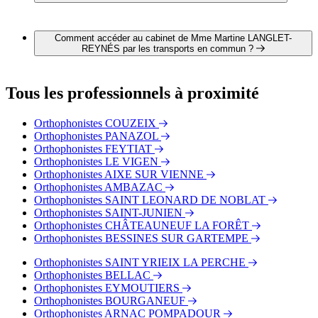
Il est possible de contacter Mme Martine LANGLET-
REYNÉS par téléphone au 05 55 01 64 20.
Comment accéder au cabinet de Mme Martine LANGLET-
REYNÉS par les transports en commun ?
Le cabinet de Mme Martine LANGLET-REYNÉS est situé à
proximité des arrêts suivants :
Tous les professionnels à proximité
Bus - G. Péri
Bus - Mairie
Orthophonistes COUZEIX
Bus - Place Jourdan
Orthophonistes PANAZOL
Orthophonistes FEYTIAT
Orthophonistes LE VIGEN
Orthophonistes AIXE SUR VIENNE
Orthophonistes AMBAZAC
Orthophonistes SAINT LEONARD DE NOBLAT
Orthophonistes SAINT-JUNIEN
Orthophonistes CHÂTEAUNEUF LA FORÊT
Orthophonistes BESSINES SUR GARTEMPE
Orthophonistes SAINT YRIEIX LA PERCHE
Orthophonistes BELLAC
Orthophonistes EYMOUTIERS
Orthophonistes BOURGANEUF
Orthophonistes ARNAC POMPADOUR